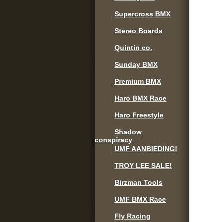
Supercross BMX
Stereo Boards
Quintin co.
Sunday BMX
Premium BMX
Haro BMX Race
Haro Freestyle
Shadow
conspiracy
UMF AANBIEDING!
TROY LEE SALE!
Birzman Tools
UMF BMX Race
Fly Racing