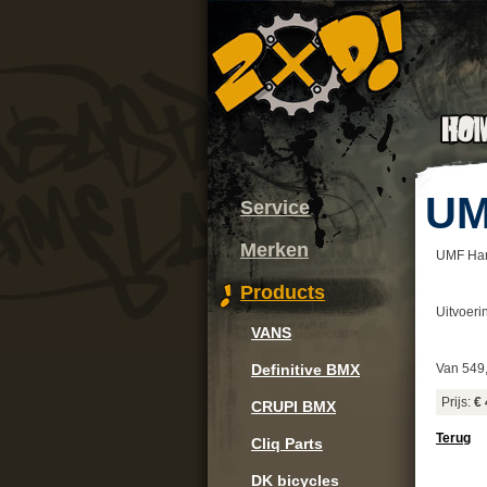
UM
Service
Merken
UMF Har
Products
Uitvoeri
VANS
Definitive BMX
Van 549,
Prijs:
€ 
CRUPI BMX
Terug
Cliq Parts
DK bicycles