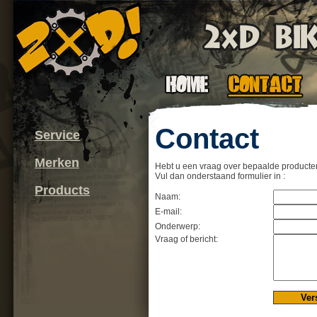
Contact
Service
Merken
Hebt u een vraag over bepaalde product
Vul dan onderstaand formulier in :
Products
Naam:
E-mail:
Onderwerp:
Vraag of bericht: